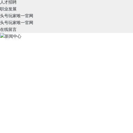
人才招聘
职业发展
头号玩家唯一官网
头号玩家唯一官网
在线留言