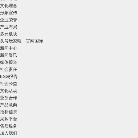
文化理念
形象宣传
企业荣誉
产业布局
多元板块
头号玩家唯一官网国际
新闻中心
新闻资讯
媒体报道
社会责任
ESG报告
社会公益
文化活动
业务合作
产品意向
招标信息
采购平台
售后服务
加入我们