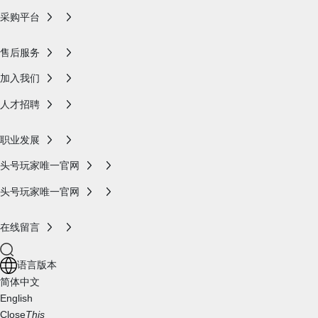
采购平台
售后服务
加入我们
人才招聘
职业发展
头号玩家唯一官网
头号玩家唯一官网
在线留言
语言版本
简体中文
English
Close
This