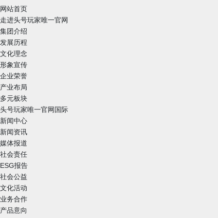
网站首页
走进头号玩家唯一官网
集团介绍
发展历程
文化理念
形象宣传
企业荣誉
产业布局
多元板块
头号玩家唯一官网国际
新闻中心
新闻资讯
媒体报道
社会责任
ESG报告
社会公益
文化活动
业务合作
产品意向