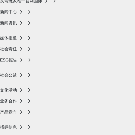
头号玩家唯一官网国际
新闻中心
新闻资讯
媒体报道
社会责任
ESG报告
社会公益
文化活动
业务合作
产品意向
招标信息